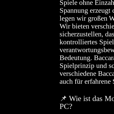
Spiele ohne Einza
Spannung erzeugt d
legen wir großen W
Wir bieten verschi
sicherzustellen, da
kontrolliertes Spie
verantwortungsbewu
Bedeutung. Baccarat
Spielprinzip und s
verschiedene Bacca
auch für erfahrene 
📌 Wie ist das Mo
PC?