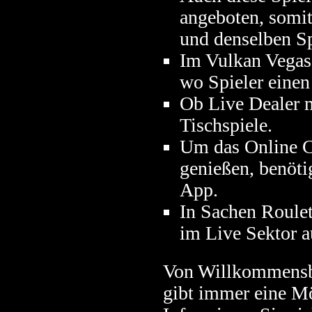
angeboten, somit
und denselben Sp
Im Vulkan Vegas 
wo Spieler einen
Ob Live Dealer m
Tischspiele.
Um das Online C
genießen, benöti
App.
In Sachen Roulet
im Live Sektor a
Von Willkommensbo
gibt immer eine Mög