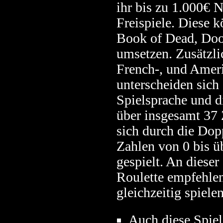
ihr bis zu 1.000€ 
Freispiele. Diese 
Book of Dead, Doo
umsetzen. Zusätzli
French-, und Ameri
unterscheiden sich 
Spielsprache und di
über insgesamt 37 
sich durch die Dop
Zahlen von 0 bis ü
gespielt. An diese
Roulette empfehlen
gleichzeitig spiel
Auch diese Spiel