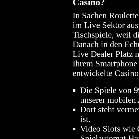
Casino?
In Sachen Roulette
im Live Sektor aus
Tischspiele, weil 
Danach in den Ech
Live Dealer Platz
Ihrem Smartphone z
entwickelte Casino
Die Spiele von 
unserer mobilen
Dort steht verme
ist.
Video Slots wie
Spielautomat Han