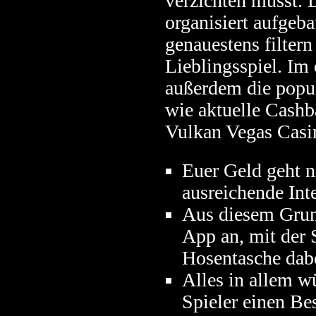
verzichten müsst. D
organisiert aufgeb
genauestens filter
Lieblingsspiel. Im 
außerdem die popul
wie aktuelle Cashb
Vulkan Vegas Casi
Euer Geld geht n
ausreichende Int
Aus diesem Grund
App an, mit der 
Hosentasche dab
Alles in allem w
Spieler einen B