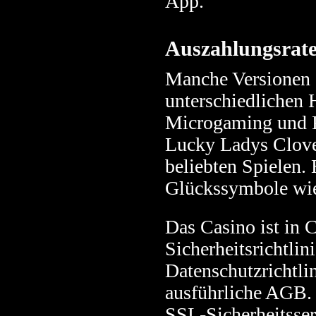
App.
Auszahlungsrate
Manche Versionen g
unterschiedlichen 
Microgaming und P
Lucky Ladys Clover
beliebten Spielen. 
Glückssymbole wie
Das Casino ist in C
Sicherheitsrichtlin
Datenschutzrichtli
ausführliche AGB. 
SSL-Sicherheitsser